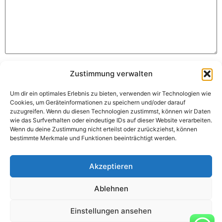
Name
*
Zustimmung verwalten
Um dir ein optimales Erlebnis zu bieten, verwenden wir Technologien wie
Cookies, um Geräteinformationen zu speichern und/oder darauf
E-Mail-Adresse
*
zuzugreifen. Wenn du diesen Technologien zustimmst, können wir Daten
wie das Surfverhalten oder eindeutige IDs auf dieser Website verarbeiten.
Wenn du deine Zustimmung nicht erteilst oder zurückziehst, können
bestimmte Merkmale und Funktionen beeinträchtigt werden.
Website
Akzeptieren
Ablehnen
Name, E-Mail-Adresse und Website in diesem Browser
für meinen nächsten Kommentar speichern.
Einstellungen ansehen