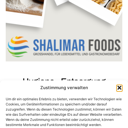
PRODUKTE ANSEHEN
Hygiene - Entsorgung
Zustimmung verwalten
Sauberkeit und Hygiene sind in der Gastronomie
Um dir ein optimales Erlebnis zu bieten, verwenden wir Technologien wie
unverzichtbar. Wir bieten Ihnen eine umfassende
Cookies, um Geräteinformationen zu speichern und/oder darauf
zuzugreifen. Wenn du diesen Technologien zustimmst, können wir Daten
Auswahl an Hygiene- und Entsorgungsprodukten,
wie das Surfverhalten oder eindeutige IDs auf dieser Website verarbeiten.
die Ihnen helfen, höchste Standards in Ihrem
Wenn du deine Zustimmung nicht erteilst oder zurückziehst, können
bestimmte Merkmale und Funktionen beeinträchtigt werden.
Betrieb zu gewährleisten.