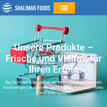
Unsere Produkte –
Frische und Vielfalt für
Ihren Erfolg
Bei Shalimar Foods bieten wir Ihnen eine breite Auswahl
hochwertiger Lebensmittel und Gastronomiebedarf – alles
aus einer Hand!