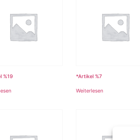
el %19
*Artikel %7
lesen
Weiterlesen