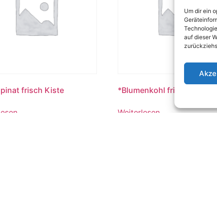
Um dir ein 
Geräteinfor
Technologie
auf dieser W
zurückziehs
Akze
pinat frisch Kiste
*Blumenkohl frisch Kiste
lesen
Weiterlesen